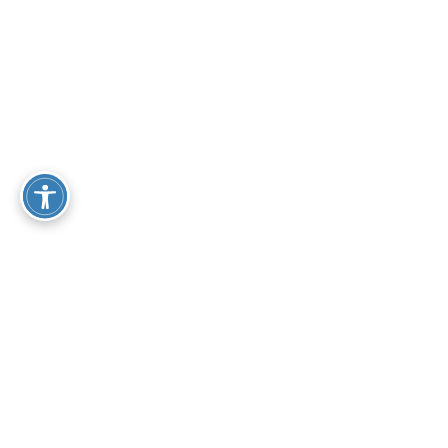
Le nostre auto Nuove e Km0
Oltre 300 vetture tra le quali scegliere
Nuove
Km 0
MG MG3 Benzina
Mg3 1.5 comfort